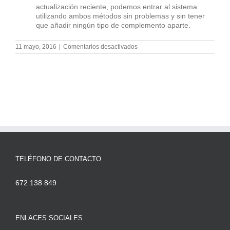
actualización reciente, podemos entrar al sistema
utilizando ambos métodos sin problemas y sin tener
que añadir ningún tipo de complemento aparte.
en
11 mayo, 2016
|
Comentarios desactivados
WordPress
4.5
y
las
novedades
que
trae
esta
nueva
actualización
TELÉFONO DE CONTACTO
672 138 849
ENLACES SOCIALES