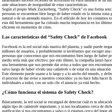
lamentables sucesos recientes de terrorismo en París también se ha sum
ante situaciones de inseguridad de estas características.
Según el propio Mark Zuckerberg, “Safety Check” es una forma sencil
personas se encuentran bien luego de haber estado en la misma zona g
natural o de un atentado masivo. En el artículo de hoy les contamos t
esta útil herramienta que ha cobrado mucha importancia en los último
eficiente en momentos de crisis.
Las características del “Safety Check” de Facebook
Facebook es la red social más masiva del planeta, y nadie puede nega
millones de usuarios, y probablemente si tuviéramos que escoger una
personas que conocemos que nos encontramos bien luego de haber pre
medio sería más que efectivo: por esto último, la compañía lanzó hac
una herramienta que nos permite dar aviso a todos que nos encontramo
salvo luego de haber vivido una catástrofe o de estar en una situación
Este elemento puede usarse a lo largo y a lo ancho del mundo, y defi
el proceso de dar aviso a nuestros conocidos: ya no hace falta hacer 
individuales a todos, con un solo clic el anuncio ya está hecho.
¿Cómo funciona el sistema de Safety Check?
Básicamente, la red social se encargará de detectar cuál es tu ubicac
algún tipo de catástrofe importante, y si nos localizamos cerca de dic
notificación si nos encontramos a salvo o si estamos cerca del lugar af