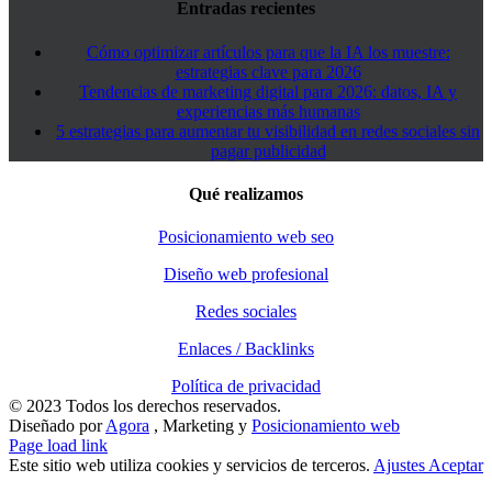
Entradas recientes
Cómo optimizar artículos para que la IA los muestre:
estrategias clave para 2026
Tendencias de marketing digital para 2026: datos, IA y
experiencias más humanas
5 estrategias para aumentar tu visibilidad en redes sociales sin
pagar publicidad
Qué realizamos
Posicionamiento web seo
Diseño web profesional
Redes sociales
Enlaces / Backlinks
Política de privacidad
© 2023 Todos los derechos reservados.
Diseñado por
Agora
, Marketing y
Posicionamiento web
Page load link
Este sitio web utiliza cookies y servicios de terceros.
Ajustes
Aceptar