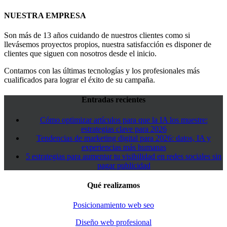
NUESTRA EMPRESA
Son más de 13 años cuidando de nuestros clientes como si
llevásemos proyectos propios, nuestra satisfacción es disponer de
clientes que siguen con nosotros desde el inicio.
Contamos con las últimas tecnologías y los profesionales más
cualificados para lograr el éxito de su campaña.
Entradas recientes
Cómo optimizar artículos para que la IA los muestre:
estrategias clave para 2026
Tendencias de marketing digital para 2026: datos, IA y
experiencias más humanas
5 estrategias para aumentar tu visibilidad en redes sociales sin
pagar publicidad
Qué realizamos
Posicionamiento web seo
Diseño web profesional