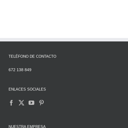
en
Google
Search
Console
para
2019
TELÉFONO DE CONTACTO
672 138 849
ENLACES SOCIALES
NUESTRA EMPRESA