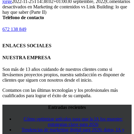
jorge
2022-11-25T14:38:02+01:00
30 septiembre, 2022
|
Comentarios
desactivados
en Marketing de contenidos vs Link Building: lo que
hay que saber (Parte II)
Teléfono de contacto
672 138 849
ENLACES SOCIALES
NUESTRA EMPRESA
Son más de 13 años cuidando de nuestros clientes como si
llevásemos proyectos propios, nuestra satisfacción es disponer de
clientes que siguen con nosotros desde el inicio.
Contamos con las últimas tecnologías y los profesionales más
cualificados para lograr el éxito de su campaña.
Entradas recientes
Cómo optimizar artículos para que la IA los muestre:
estrategias clave para 2026
Tendencias de marketing digital para 2026: datos, IA y