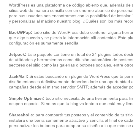
WordPress es una plataforma de código abierto que, además de ser
sitios web de manera sencilla con un enorme abanico de personali
para sus usuarios nos encontramos con la posibilidad de instalar
y personalizar al máximo nuestro blog. ¿Cuáles son los más rec
BackWPup:
todo sitio de WordPress debe contener alguna herra
que algo suceda y se pierda la información allí contenida. Este plug
configuración es sumamente sencilla.
Jetpack:
Este paquete contiene un total de 24 plugins todos dest
de utilidades y herramientas como difusión automática de posteos 
sectores del sitio como las galerías o botones sociales, entre otro
JackMail:
Si estás buscando un plugin de WordPress que te permi
diseño entonces definitivamente deberías darle una oportunidad a
campañas desde el mismo servidor SMTP, además de acceder post
Simple Optimizer:
todo sitio necesita de una herramienta para li
ocupen espacio. Si notas que tu blog va lento o que está muy ll
Shareaholic:
para compartir tus posteos y el contenido de tu sit
instalará una barra sumamente atractiva y sencilla al final de ca
personalizar los botones para adaptar su diseño a lo que más se 