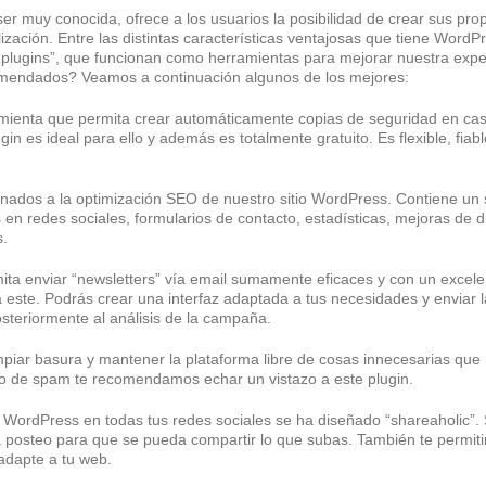
 muy conocida, ofrece a los usuarios la posibilidad de crear sus pro
zación. Entre las distintas características ventajosas que tiene WordP
 “plugins”, que funcionan como herramientas para mejorar nuestra expe
omendados? Veamos a continuación algunos de los mejores:
mienta que permita crear automáticamente copias de seguridad en ca
in es ideal para ello y además es totalmente gratuito. Es flexible, fiabl
inados a la optimización SEO de nuestro sitio WordPress. Contiene un s
en redes sociales, formularios de contacto, estadísticas, mejoras de di
s.
ta enviar “newsletters” vía email sumamente eficaces y con un excele
 este. Podrás crear una interfaz adaptada a tus necesidades y enviar 
eriormente al análisis de la campaña.
mpiar basura y mantener la plataforma libre de cosas innecesarias que
eno de spam te recomendamos echar un vistazo a este plugin.
io WordPress en todas tus redes sociales se ha diseñado “shareaholic”.
da posteo para que se pueda compartir lo que subas. También te permiti
adapte a tu web.