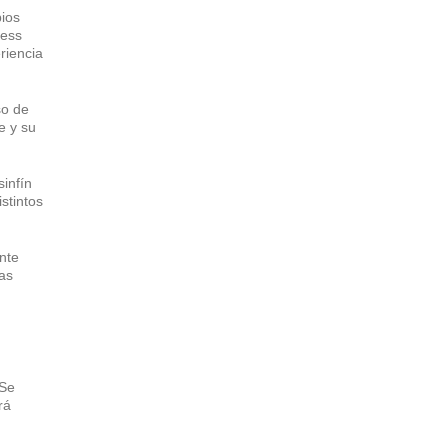
pios
ress
riencia
so de
e y su
infín
stintos
nte
las
 Se
rá