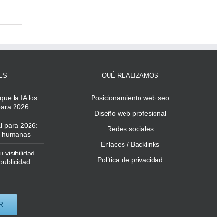
ES
QUÉ REALIZAMOS
que la IA los
Posicionamiento web seo
 para 2026
Diseño web profesional
l para 2026:
Redes sociales
ás humanas
Enlaces / Backlinks
 visibilidad
Política de privacidad
publicidad
R