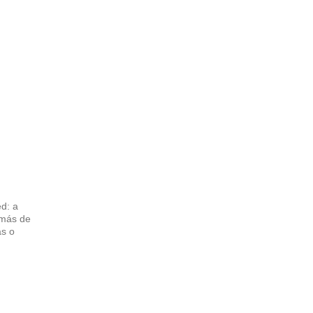
d: a
emás de
as o