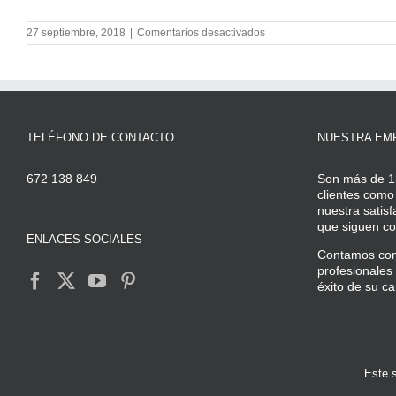
en
27 septiembre, 2018
|
Comentarios desactivados
Los
mejores
plugins
para
plataforma
WordPress
TELÉFONO DE CONTACTO
NUESTRA EM
672 138 849
Son más de 1
clientes como
nuestra satisf
que siguen con
ENLACES SOCIALES
Contamos con 
profesionales 
éxito de su c
Este s