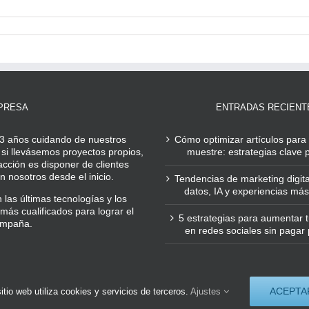
PRESA
ENTRADAS RECIENT
3 años cuidando de nuestros
Cómo optimizar artículos para 
 si llevásemos proyectos propios,
muestre: estrategias clave
acción es disponer de clientes
 nosotros desde el inicio.
Tendencias de marketing digita
datos, IA y experiencias m
las últimas tecnologías y los
más cualificados para lograr el
5 estrategias para aumentar tu
ampaña.
en redes sociales sin pagar 
© 2023 Todos los derechos reservados.
ACEPTA
itio web utiliza cookies y servicios de terceros.
Ajustes
Diseñado por
Agora
, Marketing y
Posicionamiento web