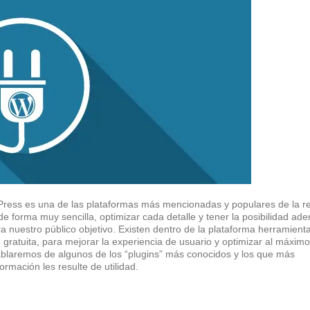
dPress es una de las plataformas más mencionadas y populares de la re
de forma muy sencilla, optimizar cada detalle y tener la posibilidad ad
ra nuestro público objetivo. Existen dentro de la plataforma herramient
gratuita, para mejorar la experiencia de usuario y optimizar al máximo
ablaremos de algunos de los “plugins” más conocidos y los que más
mación les resulte de utilidad.