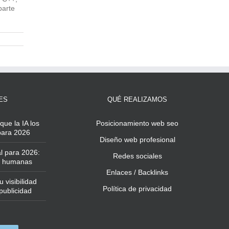
parte
ES
QUÉ REALIZAMOS
que la IA los
Posicionamiento web seo
 para 2026
Diseño web profesional
l para 2026:
Redes sociales
ás humanas
Enlaces / Backlinks
 visibilidad
Política de privacidad
publicidad