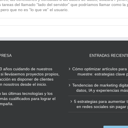
areas del llamado “lado del servidor” que podríamos llamar como la 
pero que no es “lo que ve” el usuario.
PRESA
ENTRADAS RECIENT
3 años cuidando de nuestros
Cómo optimizar artículos para 
 si llevásemos proyectos propios,
muestre: estrategias clave
acción es disponer de clientes
 nosotros desde el inicio.
Tendencias de marketing digita
datos, IA y experiencias m
las últimas tecnologías y los
más cualificados para lograr el
5 estrategias para aumentar tu
ampaña.
en redes sociales sin pagar 