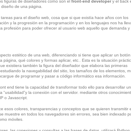
os figuras de diseñadores como son el
front-end developer
y el back 
e diseño de una página.
 tareas para el diseño web, cosa que si que existía hace años con los
ción y la progresión en la programación y en los lenguajes nos ha lle
la profesión para poder ofrecer al usuario web aquello que demanda y
ecto estético de una web, diferenciando si tiene que aplicar un botón
 página, qué colores y formas aplicar, etc.. Esta es la situación práct
e existiera también la figura del diseñador que elabora las primeras
studiando la navegabilidad del sitio, los tamaños de los elementos, 
encargue de programar y pasar a código informático esa información.
ront end tiene la capacidad de transformar todo ello para desarrollar u
la “usabilidad”y la conexión con el servidor. mediante otros conocimien
P o Javascript.
e esos colores, transparencias y conceptos que se quieren transmitir 
se muestre en todos los navegadores sin errores, sea bien indexado p
como móviles.
dores, las conexiones y consultas a las bases de datos, utilizará Python