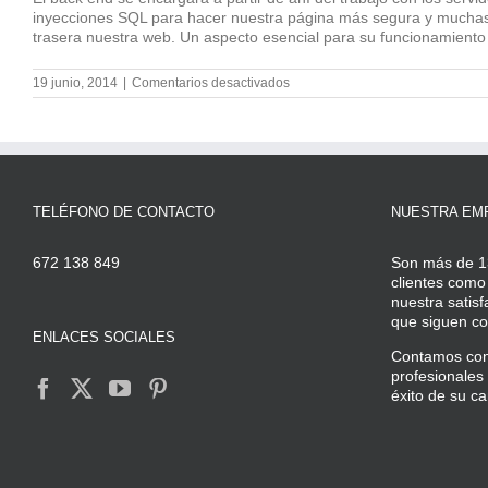
inyecciones SQL para hacer nuestra página más segura y muchas t
trasera nuestra web. Un aspecto esencial para su funcionamiento 
en
19 junio, 2014
|
Comentarios desactivados
La
figura
del
front
end
TELÉFONO DE CONTACTO
NUESTRA EM
672 138 849
Son más de 1
clientes como
nuestra satisf
que siguen con
ENLACES SOCIALES
Contamos con 
profesionales 
éxito de su c