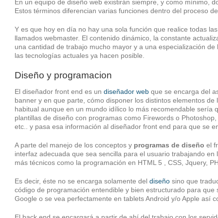
En un equipo de diseño web existirán siempre, y como mínimo, d
Estos términos diferencian varias funciones dentro del proceso d
Y es que hoy en día no hay una sola función que realice todas las
llamados webmaster. El contenido dinámico, la constante actualiza
una cantidad de trabajo mucho mayor y a una especialización de 
las tecnologías actuales ya hacen posible.
Diseño y programacion
El diseñador front end es un
diseñador web
que se encarga del asp
banner y en que parte, cómo disponer los distintos elementos de la
habitual aunque en un mundo idílico lo más recomendable sería qu
plantillas de diseño con programas como Firewords o Photoshop, e
etc.. y pasa esa información al diseñador front end para que se 
A parte del manejo de los conceptos y
programas de diseño
el f
interfaz adecuada que sea sencilla para el usuario trabajando en 
más técnicos como la programación en HTML 5 , CSS, Jquery, PH
Es decir, éste no se encarga solamente del
diseño
sino que traduc
código de programación entendible y bien estructurado para que 
Google o se vea perfectamente en tablets Android y/o Apple así 
El back end se encargará a partir de ahí del trabajo con los servi