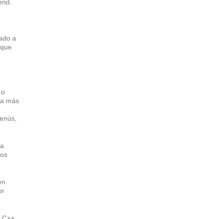
end.
vado a
 que
 o
ica más
menús,
na
tos
en
or
, C++,