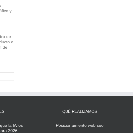
o
fico y
tro de
ducto o
n de
ES
QUÉ REALIZAMOS
que la IA los
Posicionamiento web seo
 para 2026