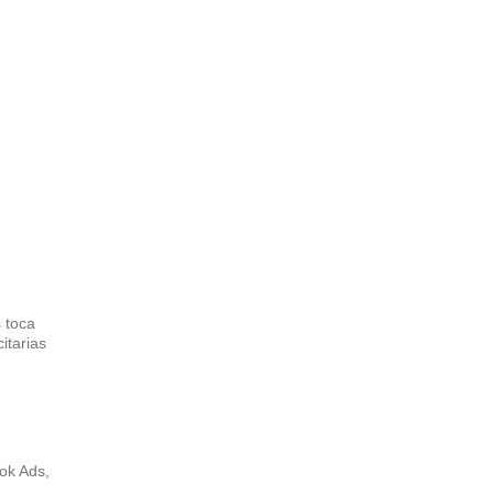
s toca
itarias
ok Ads,