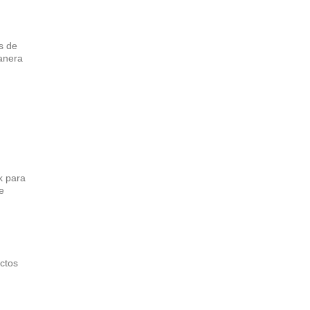
s de
anera
k para
e
ctos