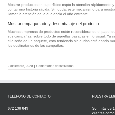
Mostrar productos en superficies capta la atención rápidamente 
contar una historia rápida. Sin duda, este mecanismo para mostr
llamar la atención de la audiencia el año entrante.
Mostrar empaquetado y desembalaje del producto
Muchas empresas de productos están reconsiderando el papel que
sus campañas, sobre todo de aquellas basadas en lo visual. Ya 
el diseño de un paquete, esta tendencia sin dudas está dando muy 
los destinatarios de las campañas.
en
2 diciembre, 2020
|
Comentarios desactivados
Facebook
Ads
y
diseño
de
campañas:
tendencias
TELÉFONO DE CONTACTO
NUESTRA EM
y
recomendaciones
672 138 849
Son más de 1
clientes como