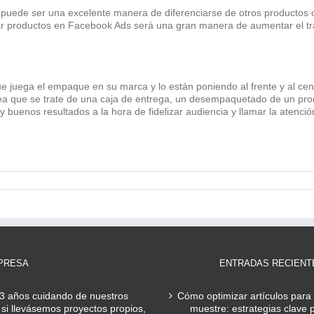
y puede ser una excelente manera de diferenciarse de otros productos 
ar productos en Facebook Ads será una gran manera de aumentar el trá
 juega el empaque en su marca y lo están poniendo al frente y al cen
sea que se trate de una caja de entrega, un desempaquetado de un pro
buenos resultados a la hora de fidelizar audiencia y llamar la atenció
PRESA
ENTRADAS RECIENT
3 años cuidando de nuestros
Cómo optimizar artículos para 
 si llevásemos proyectos propios,
muestre: estrategias clave