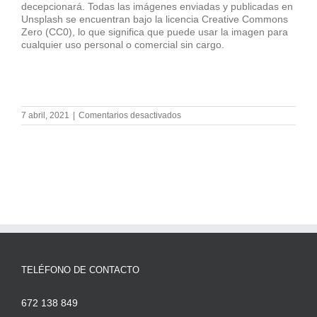
decepcionará. Todas las imágenes enviadas y publicadas en
Unsplash se encuentran bajo la licencia Creative Commons
Zero (CC0), lo que significa que puede usar la imagen para
cualquier uso personal o comercial sin cargo.
en
7 abril, 2021
|
Comentarios desactivados
5
herramientas
esenciales
de
marketing
digital
TELÉFONO DE CONTACTO
672 138 849