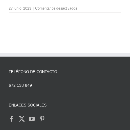
en
27 junio, 2023
|
Comentarios desactivados
Qué
es
el
SEO
B2B
y
cómo
aplicarlo
en
tu
sitio
web
TELÉFONO DE CONTACTO
672 138 849
ENLACES SOCIALES