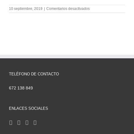
en
10 septiembre, 2019
|
Comentarios desactivados
Penalizaciones
de
Google
en
posicionamiento
SEO:
cómo
evitarlas
TELÉFONO DE CONTACTO
672 138 849
ENLACES SOCIALES