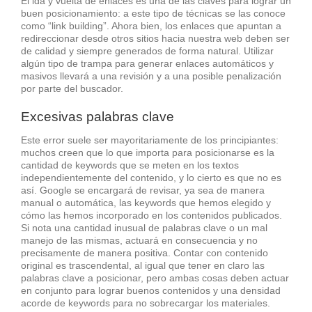
El ida y vuelta de enlaces es una de las claves para lograr un
buen posicionamiento: a este tipo de técnicas se las conoce
como “link building”. Ahora bien, los enlaces que apuntan a
redireccionar desde otros sitios hacia nuestra web deben ser
de calidad y siempre generados de forma natural. Utilizar
algún tipo de trampa para generar enlaces automáticos y
masivos llevará a una revisión y a una posible penalización
por parte del buscador.
Excesivas palabras clave
Este error suele ser mayoritariamente de los principiantes:
muchos creen que lo que importa para posicionarse es la
cantidad de keywords que se meten en los textos
independientemente del contenido, y lo cierto es que no es
así. Google se encargará de revisar, ya sea de manera
manual o automática, las keywords que hemos elegido y
cómo las hemos incorporado en los contenidos publicados.
Si nota una cantidad inusual de palabras clave o un mal
manejo de las mismas, actuará en consecuencia y no
precisamente de manera positiva. Contar con contenido
original es trascendental, al igual que tener en claro las
palabras clave a posicionar, pero ambas cosas deben actuar
en conjunto para lograr buenos contenidos y una densidad
acorde de keywords para no sobrecargar los materiales.