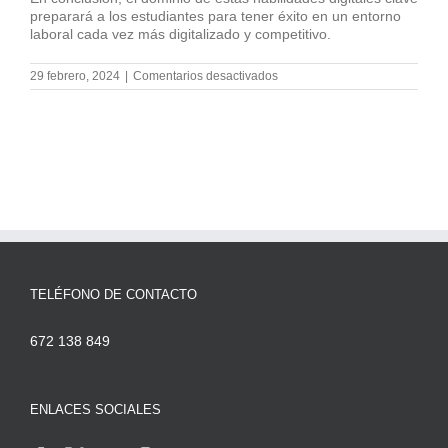
preparará a los estudiantes para tener éxito en un entorno
laboral cada vez más digitalizado y competitivo.
en
29 febrero, 2024
|
Comentarios desactivados
10
habilidades
digitales
de
alta
demanda
para
2024
TELÉFONO DE CONTACTO
672 138 849
ENLACES SOCIALES